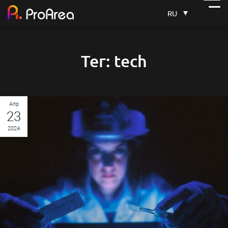
RU
Тег: tech
Апр
23
2024