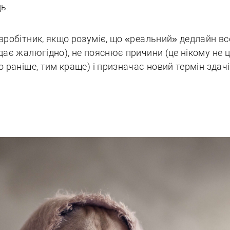
ь.
робітник, якщо розуміє, що «реальний» дедлайн все
ає жалюгідно), не пояснює причини (це нікому не ц
 раніше, тим краще) і призначає новий термін здач