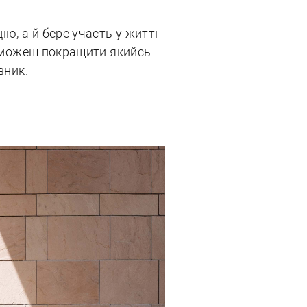
ію, а й бере участь у житті
то можеш покращити якийсь
вник.