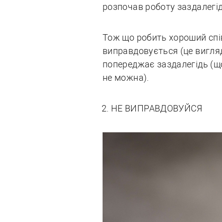
розпочав роботу заздалегід
Тож що робить хороший спів
виправдовується (це вигляд
попереджає заздалегідь (що
не можна).
НЕ ВИПРАВДОВУЙСЯ