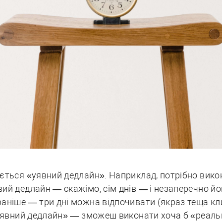
ється «уявний дедлайн». Наприклад, потрібно викон
ий дедлайн — скажімо, сім днів — і незаперечно й
аніше — три дні можна відпочивати (якраз теща кли
 «уявний дедлайн» — зможеш виконати хоча б «реаль