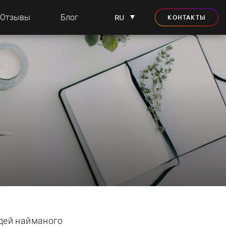
Отзывы
Блог
RU
КОНТАКТЫ
а
ідей найманого