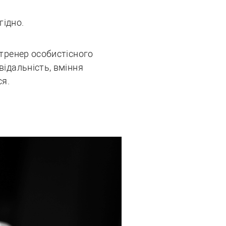
гідно.
 тренер особистісного
відальність, вміння
ся.