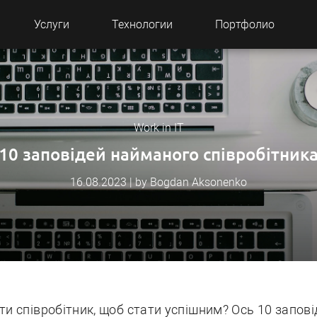
Услуги
Технологии
Портфолио
Work in IT
10 заповідей найманого співробітник
16.08.2023 | by Bogdan Aksonenko
и співробітник, щоб стати успішним? Ось 10 запов