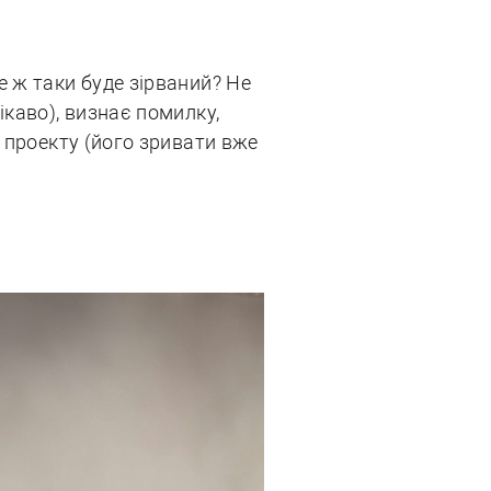
 ж таки буде зірваний? Не
ікаво), визнає помилку,
і проекту (його зривати вже