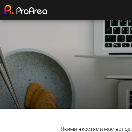
Якими якостями має володіт