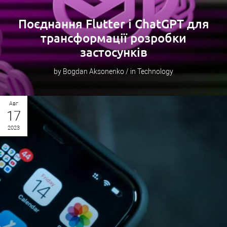
Поєднання Flutter і ChatGPT для
трансформації розробки
застосунків
by Bogdan Aksonenko / in Technology
Авг
17
2023