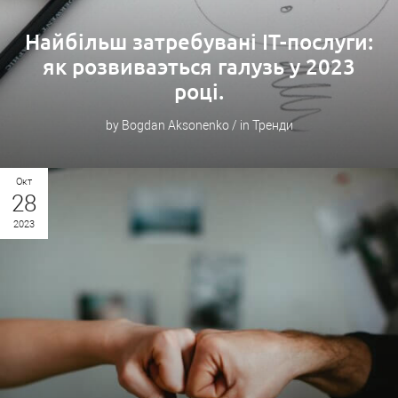
Найбільш затребувані IT-послуги:
як розвиваэться галузь у 2023
році.
by Bogdan Aksonenko / in Тренди
Окт
28
2023