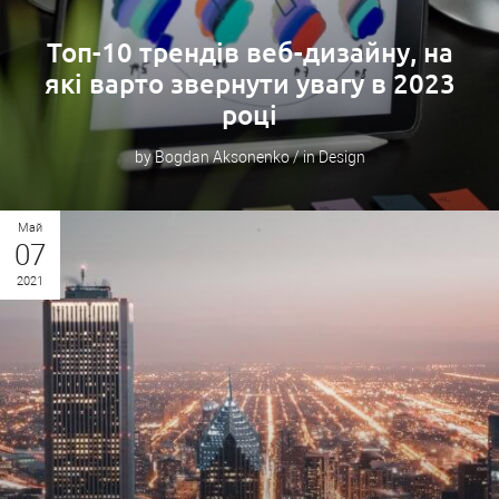
Топ-10 трендів веб-дизайну, на
які варто звернути увагу в 2023
році
by Bogdan Aksonenko / in Design
Май
07
2021