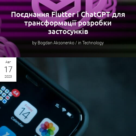
Поєднання Flutter і ChatGPT для
трансформації розробки
застосунків
by Bogdan Aksonenko / in Technology
Авг
17
2023